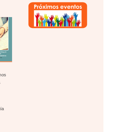
emos
a
ía