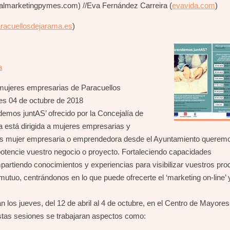
cialmarketingpymes.com) //Eva Fernández Carreira (
evavida.com
)
racuellosdejarama.es
)
a
a mujeres empresarias de Paracuellos
ves 04 de octubre de 2018
demos juntAS’ ofrecido por la Concejalía de
ta está dirigida a mujeres empresarias y
es mujer empresaria o emprendedora desde el Ayuntamiento querem
tencie vuestro negocio o proyecto. Fortaleciendo capacidades
artiendo conocimientos y experiencias para visibilizar vuestros pro
tuo, centrándonos en lo que puede ofrecerte el ‘marketing on-line’ y
án los jueves, del 12 de abril al 4 de octubre, en el Centro de Mayores
 estas sesiones se trabajaran aspectos como: