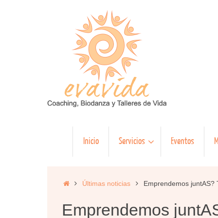
Saltar
al
contenido
Saltar
Inicio
Servicios
Eventos
M
al
contenido
Inicio
Últimas noticias
Emprendemos juntAS? 
Emprendemos juntAS