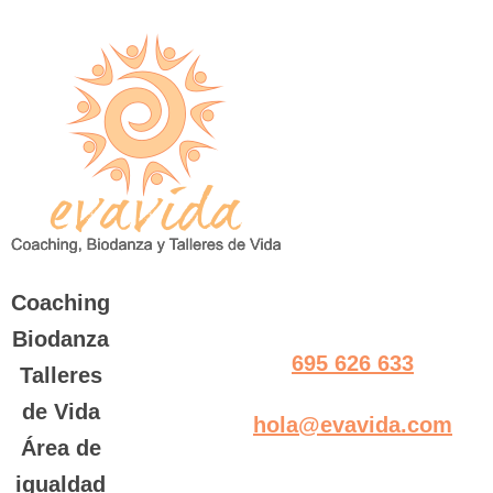
Saltar
al
contenido
Coaching
Biodanza
695 626 633
Talleres
de Vida
hola@evavida.com
Área de
igualdad