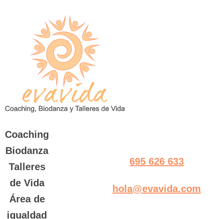
Saltar
al
contenido
Coaching
Biodanza
695 626 633
Talleres
de Vida
hola@evavida.com
Área de
igualdad