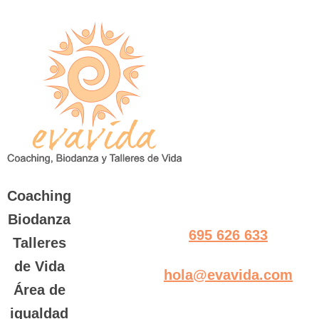
Saltar
al
contenido
Coaching
Biodanza
695 626 633
Talleres
de Vida
hola@evavida.com
Área de
igualdad