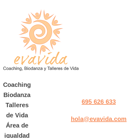
Saltar
al
contenido
Coaching
Biodanza
695 626 633
Talleres
de Vida
hola@evavida.com
Área de
igualdad