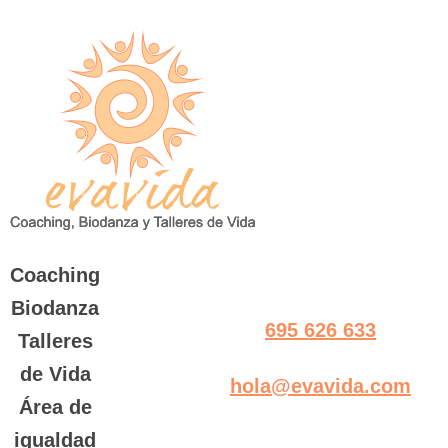
Saltar
al
contenido
Coaching
Biodanza
695 626 633
Talleres
de Vida
hola@evavida.com
Área de
igualdad