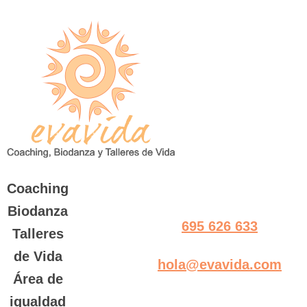
Saltar
al
contenido
Coaching
Biodanza
695 626 633
Talleres
de Vida
hola@evavida.com
Área de
igualdad