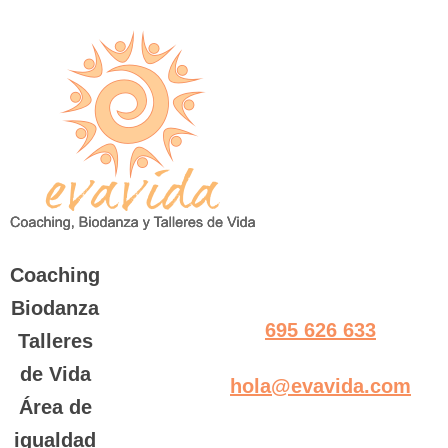
Saltar
al
contenido
Coaching
Biodanza
695 626 633
Talleres
de Vida
hola@evavida.com
Área de
igualdad