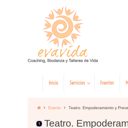
Saltar
al
contenido
Saltar
Inicio
Servicios
Eventos
M
al
contenido
Inicio
Evento
Teatro. Empoderamiento y Preve
Teatro. Empoderami