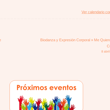
Ver calendario c
e
Biodanza y Expresión Corporal » Me Quier
C
8 abri