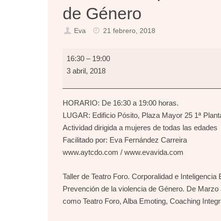
de Género
Eva
21 febrero, 2018
Teatro.
16:30
–
19:00
Empoderamiento
3 abril, 2018
y
Prevención
HORARIO: De 16:30 a 19:00 horas.
de
LUGAR: Edificio Pósito, Plaza Mayor 25 1ª Pl
Violencia
Actividad dirigida a mujeres de todas las edades
de
Facilitado por: Eva Fernández Carreira
Género
www.aytcdo.com / www.evavida.com
Taller de Teatro Foro. Corporalidad e Inteligenc
Prevención de la violencia de Género. De Marzo 
como Teatro Foro, Alba Emoting, Coaching Integr