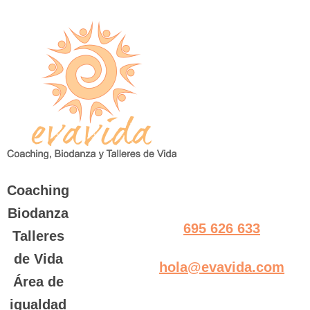
Saltar
al
contenido
Coaching
Biodanza
695 626 633
Talleres
de Vida
hola@evavida.com
Área de
igualdad