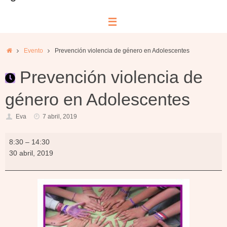
Inicio
Evento
Prevención violencia de género en Adolescentes
Prevención violencia de
género en Adolescentes
Eva
7 abril, 2019
Prevención
8:30
–
14:30
violencia
30 abril, 2019
de
género
en
Adolescentes