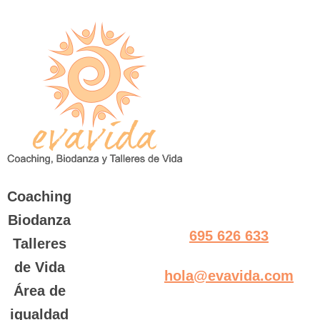
Saltar
al
contenido
Coaching
Biodanza
695 626 633
Talleres
de Vida
hola@evavida.com
Área de
igualdad