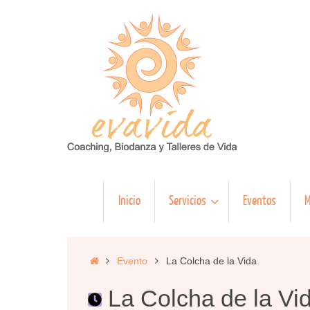
Saltar
al
contenido
Saltar
Inicio
Servicios
Eventos
M
al
contenido
Inicio
Evento
La Colcha de la Vida
La Colcha de la Vi