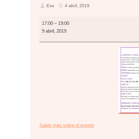
Eva
4 abril, 2019
La
17:00
–
19:00
Colcha
9 abril, 2019
de
la
Vida
about
Saber más sobre el evento
{title}