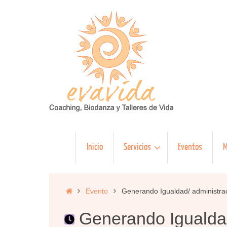
Saltar
al
contenido
Saltar
Inicio
Servicios
Eventos
M
al
contenido
Inicio
Evento
Generando Igualdad/ administrac
Generando Igualdad