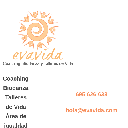
Saltar
al
contenido
Coaching
Biodanza
695 626 633
Talleres
de Vida
hola@evavida.com
Área de
igualdad