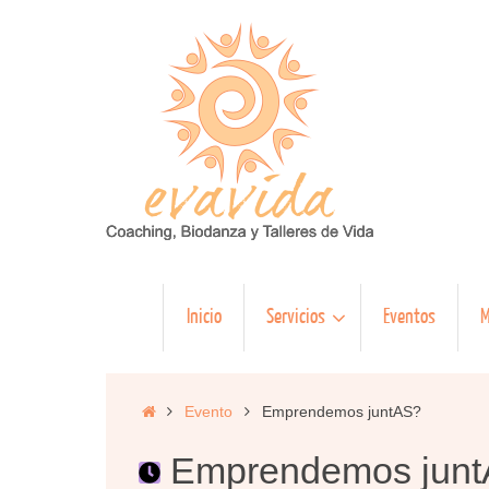
Saltar
al
contenido
Saltar
Inicio
Servicios
Eventos
M
al
contenido
Inicio
Evento
Emprendemos juntAS?
Emprendemos jun