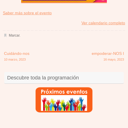
about
Saber más sobre el evento
{title}
Ver calendario completo
Marcar
.
Cuidándo-nos
empoderar-NOS I
10 marzo, 2023
16 mayo, 2023
Descubre toda la programación