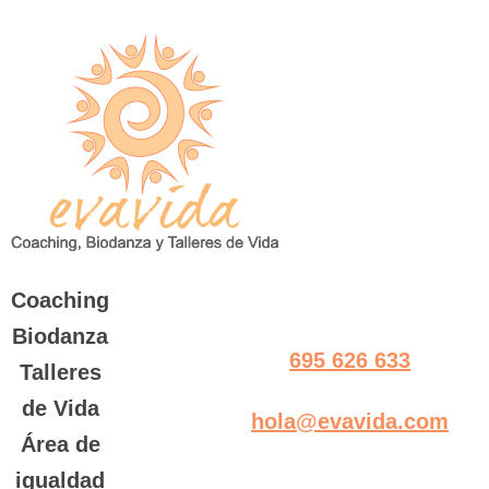
Saltar
al
contenido
Coaching
Biodanza
695 626 633
Talleres
de Vida
hola@evavida.com
Área de
igualdad