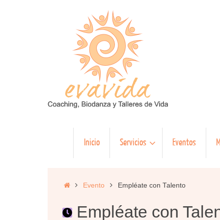
Saltar
al
contenido
Saltar
Inicio
Servicios
Eventos
M
al
contenido
Inicio
Evento
Empléate con Talento
Empléate con Tale