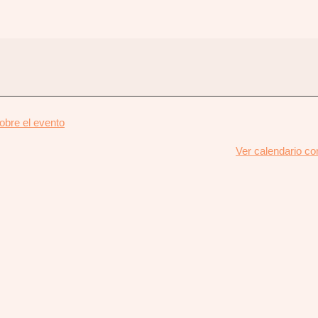
about
bre el evento
{title}
Ver calendario c