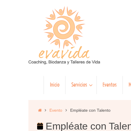
Saltar
al
contenido
Saltar
Inicio
Servicios
Eventos
M
al
contenido
Inicio
Evento
Empléate con Talento
Empléate con Tale