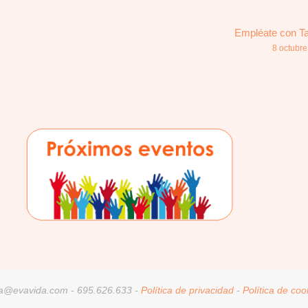
Empléate con Ta
8 octubre
a@evavida.com - 695.626.633 -
Política de privacidad
-
Política de coo