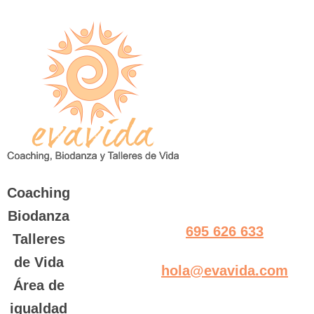
Saltar
al
contenido
Coaching
Biodanza
695 626 633
Talleres
de Vida
hola@evavida.com
Área de
igualdad