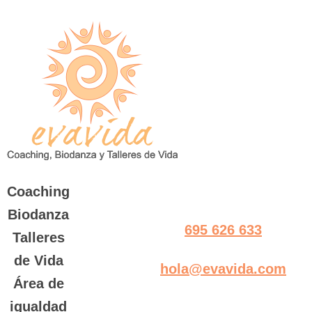
Saltar
al
contenido
Coaching
Biodanza
695 626 633
Talleres
de Vida
hola@evavida.com
Área de
igualdad