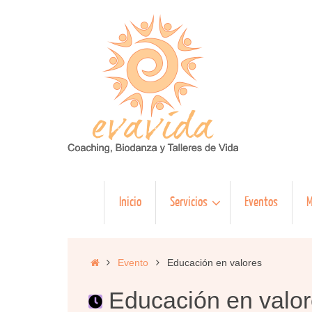
Saltar
al
contenido
Saltar
Inicio
Servicios
Eventos
M
al
contenido
Inicio
Evento
Educación en valores
Educación en valo