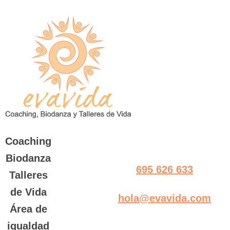
Saltar
al
contenido
Coaching
Biodanza
695 626 633
Talleres
de Vida
hola@evavida.com
Área de
igualdad