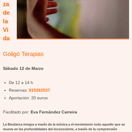
za
de
la
Vi
da
Goligó Terapias
Sábado 12 de Marzo
De 12 a 14 h
Reservas:
915262537
Aportación: 20 euros
Facilitado por
:
Eva Fernández Carreira
La Biodanza integra a través de la música y el movimiento todo aquello que se
mueve en las profundidades del inconsciente, a través de la comprensión