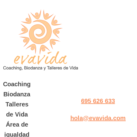
Saltar
al
contenido
Coaching
Biodanza
695 626 633
Talleres
de Vida
hola@evavida.com
Área de
igualdad