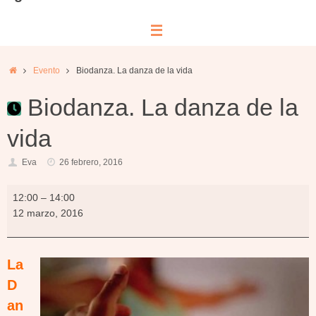
Inicio
Evento
Biodanza. La danza de la vida
Biodanza. La danza de la
vida
Eva
26 febrero, 2016
Biodanza.
12:00
–
14:00
La
12 marzo, 2016
danza
de
la
La
vida
D
an