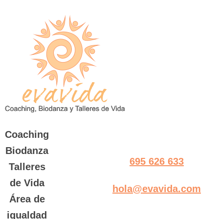
Saltar
al
contenido
Coaching
Biodanza
695 626 633
Talleres
de Vida
hola@evavida.com
Área de
igualdad