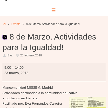
Inicio
Evento
8 de Marzo. Actividades para la Igualdad!
8 de Marzo. Actividades
para la Igualdad!
Eva
21 febrero, 2018
8
9:00
–
14:00
de
23 marzo, 2018
Marzo.
Actividades
para
Mancomunidad MISSEM. Madrid
la
Actividades destinadas a la comunidad educativa
Igualdad!
Y población en General.
Facilitado por: Eva Fernández Carreira