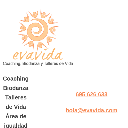
Saltar
al
contenido
Coaching
Biodanza
695 626 633
Talleres
de Vida
hola@evavida.com
Área de
igualdad