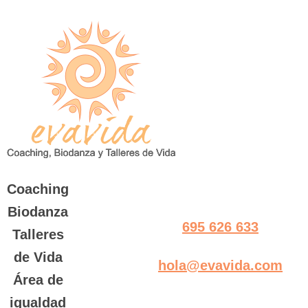
Saltar
al
contenido
Coaching
Biodanza
695 626 633
Talleres
de Vida
hola@evavida.com
Área de
igualdad